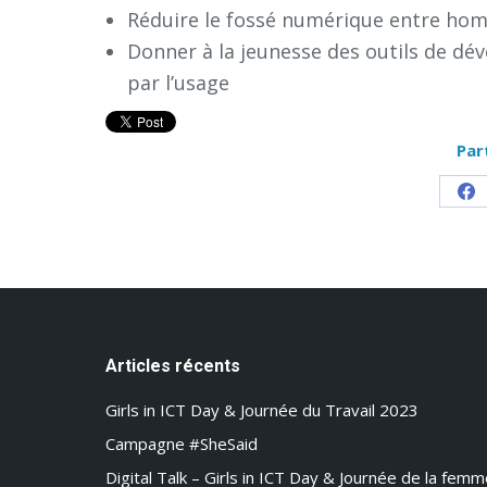
Réduire le fossé numérique entre h
Donner à la jeunesse des outils de dé
par l’usage
Par
Sh
on
Fa
Articles récents
Girls in ICT Day & Journée du Travail 2023
Campagne #SheSaid
Digital Talk – Girls in ICT Day & Journée de la fem