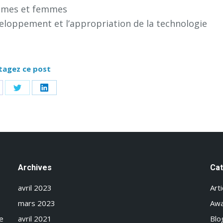
ommes et femmes
veloppement et l’appropriation de la technologie
tagez ce post
are
Share
Share
on
on
cebook
Twitter
LinkedIn
Archives
Ca
avril 2023
Arti
mars 2023
Aw
me
avril 2021
Blo