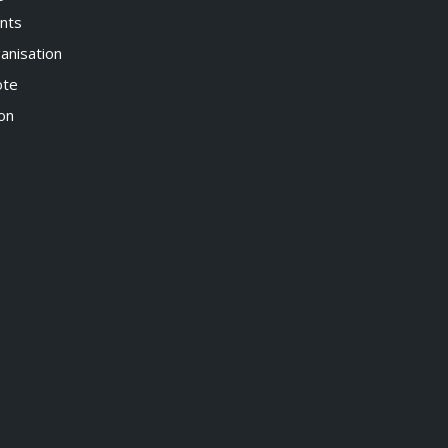
nts
anisation
ote
ion